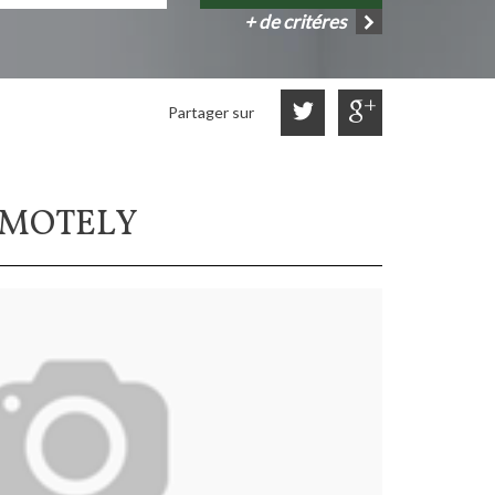
+ de critéres
Partager sur
EMOTELY